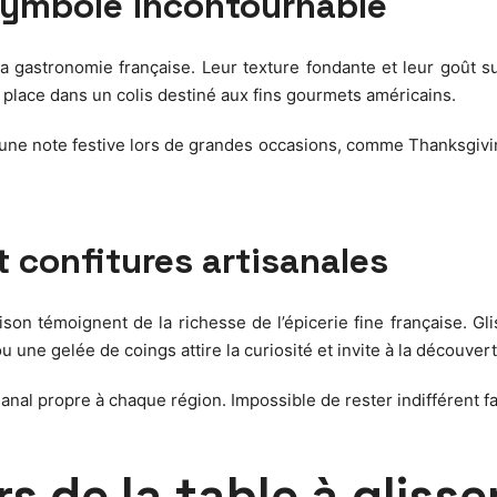
 symbole incontournable
 la gastronomie française. Leur texture fondante et leur goût s
place dans un colis destiné aux fins gourmets américains.
 une note festive lors de grandes occasions, comme Thanksgivi
 confitures artisanales
ison témoignent de la richesse de l’épicerie fine française. G
ne gelée de coings attire la curiosité et invite à la découvert
isanal propre à chaque région. Impossible de rester indifférent 
rs de la table à glisse