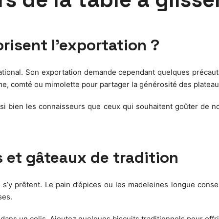
risent l’exportation ?
national. Son exportation demande cependant quelques précaution
me, comté ou mimolette pour partager la générosité des plateaux
si bien les connaisseurs que ceux qui souhaitent goûter de nou
s et gâteaux de tradition
és s’y prêtent. Le pain d’épices ou les madeleines longue cons
ses.
 dans un colis. Ajoutez quelques biscuits traditionnels pour off