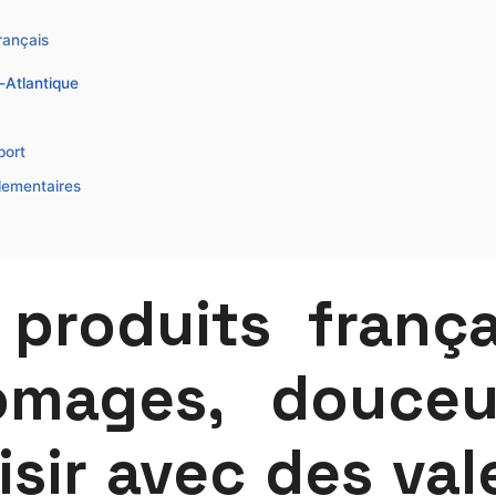
rançais
-Atlantique
port
glementaires
produits frança
romages, douceu
aisir avec des va