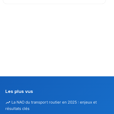
n
ns
Les plus vus
La NAO du transport routier en 2025 : enjeux et
résultats clés