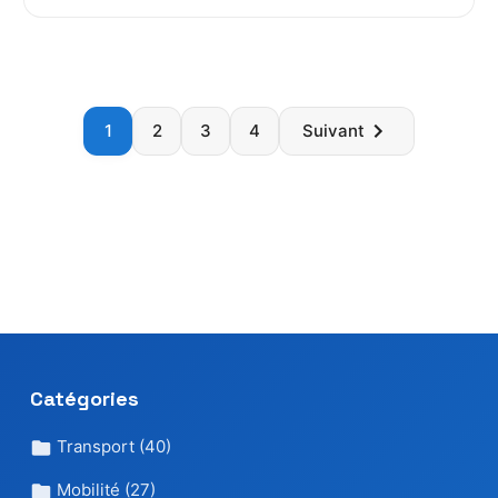
Paginatio
1
2
3
4
Suivant
des
publicatio
Catégories
Transport
(40)
Mobilité
(27)