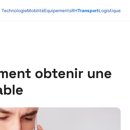
Technologie
Mobilité
Equipements
RH
Transport
Logistique
ment obtenir une
able