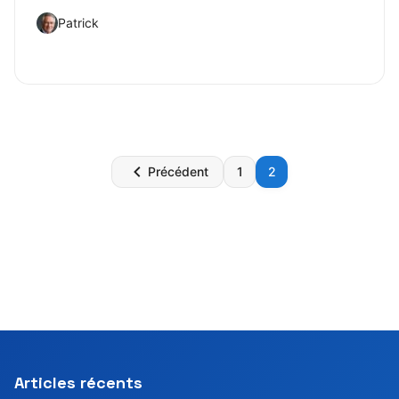
Patrick
Pagination
Précédent
1
2
des
publications
Articles récents