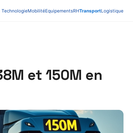
Technologie
Mobilité
Equipements
RH
Transport
Logistique
138M et 150M en