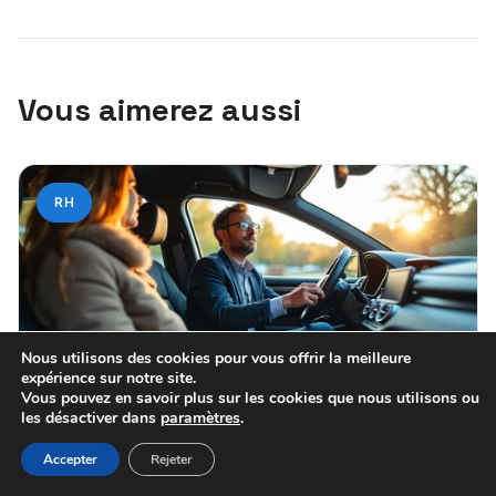
Vous aimerez aussi
RH
Nous utilisons des cookies pour vous offrir la meilleure
expérience sur notre site.
Vous pouvez en savoir plus sur les cookies que nous utilisons ou
les désactiver dans
paramètres
.
24 juillet 2026
Accepter
Rejeter
Formation du permis D et de la FIMO :
guide complet pour réussir