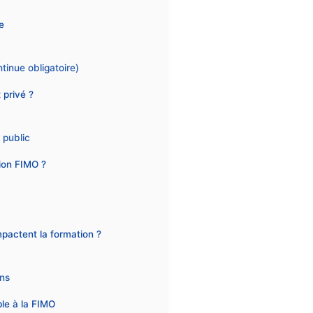
e
tinue obligatoire)
 privé ?
t public
tion FIMO ?
mpactent la formation ?
ons
le à la FIMO