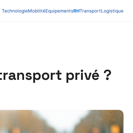
Technologie
Mobilité
Equipements
RH
Transport
Logistique
transport privé ?