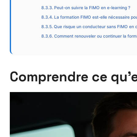
Peut-on suivre la FIMO en e-learning ?
La formation FIMO est-elle nécessaire pou
Que risque un conducteur sans FIMO en c
Comment renouveler ou continuer la form
Comprendre ce qu’e