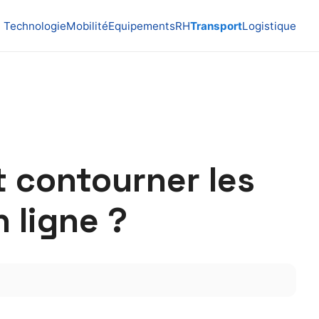
Technologie
Mobilité
Equipements
RH
Transport
Logistique
 contourner les
 ligne ?