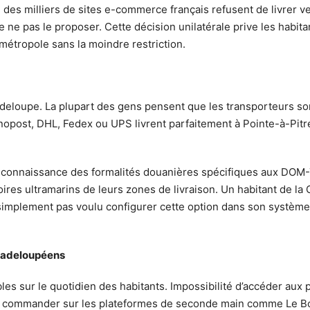
: des milliers de sites e-commerce français refusent de livrer 
e ne pas le proposer. Cette décision unilatérale prive les habit
 métropole sans la moindre restriction.
adeloupe. La plupart des gens pensent que les transporteurs sont
post, DHL, Fedex ou UPS livrent parfaitement à Pointe-à-Pitr
nnaissance des formalités douanières spécifiques aux DOM-TOM
oires ultramarins de leurs zones de livraison. Un habitant de la
t simplement pas voulu configurer cette option dans son systè
uadeloupéens
les sur le quotidien des habitants. Impossibilité d’accéder au
 de commander sur les plateformes de seconde main comme Le Bo