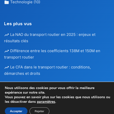
Technologie
(10)
Les plus vus
La NAO du transport routier en 2025 : enjeux et
résultats clés
Différence entre les coefficients 138M et 150M en
transport routier
Le CFA dans le transport routier : conditions,
démarches et droits
Nous utilisons des cookies pour vous offrir la meilleure
expérience sur notre site.
Vous pouvez en savoir plus sur les cookies que nous utilisons ou
les désactiver dans
paramètres
.
Mentions légales
•
© 2026
SOLUTIONS TRANSPORT
-
Confidentialité
Tous droits réservés
Accepter
Rejeter