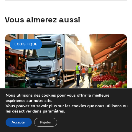
Vous aimerez aussi
LOGISTIQUE
Nous utilisons des cookies pour vous offrir la meilleure
expérience sur notre site.
31 juillet 2026
Vous pouvez en savoir plus sur les cookies que nous utilisons ou
les désactiver dans
paramètres
.
Les avantages d’un camion frigorifique
pour la livraison de produits frais
Accepter
Rejeter