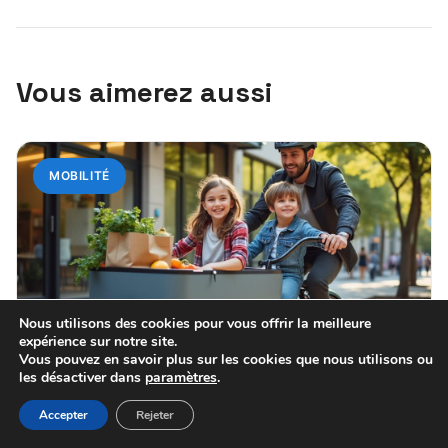
Vous aimerez aussi
MOBILITÉ
Nous utilisons des cookies pour vous offrir la meilleure
expérience sur notre site.
Vous pouvez en savoir plus sur les cookies que nous utilisons ou
les désactiver dans
paramètres
.
29 juillet 2026
Vélo cargo : guide complet pour choisir
Accepter
Rejeter
et utiliser au quotidien