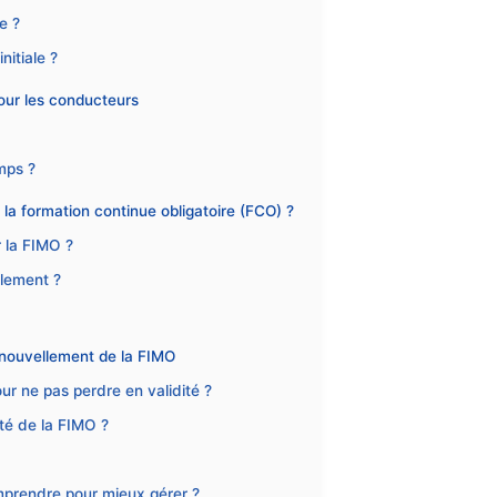
e ?
nitiale ?
pour les conducteurs
mps ?
a formation continue obligatoire (FCO) ?
r la FIMO ?
llement ?
renouvellement de la FIMO
r ne pas perdre en validité ?
té de la FIMO ?
mprendre pour mieux gérer ?