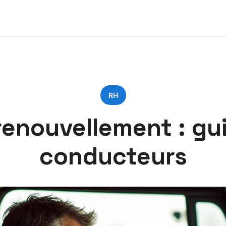
RH
 renouvellement : g
conducteurs